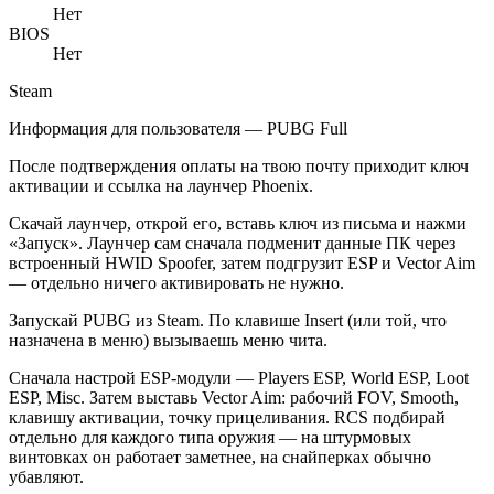
Нет
BIOS
Нет
Steam
Информация для пользователя — PUBG Full
После подтверждения оплаты на твою почту приходит ключ
активации и ссылка на лаунчер Phoenix.
Скачай лаунчер, открой его, вставь ключ из письма и нажми
«Запуск». Лаунчер сам сначала подменит данные ПК через
встроенный HWID Spoofer, затем подгрузит ESP и Vector Aim
— отдельно ничего активировать не нужно.
Запускай PUBG из Steam. По клавише Insert (или той, что
назначена в меню) вызываешь меню чита.
Сначала настрой ESP-модули — Players ESP, World ESP, Loot
ESP, Misc. Затем выставь Vector Aim: рабочий FOV, Smooth,
клавишу активации, точку прицеливания. RCS подбирай
отдельно для каждого типа оружия — на штурмовых
винтовках он работает заметнее, на снайперках обычно
убавляют.