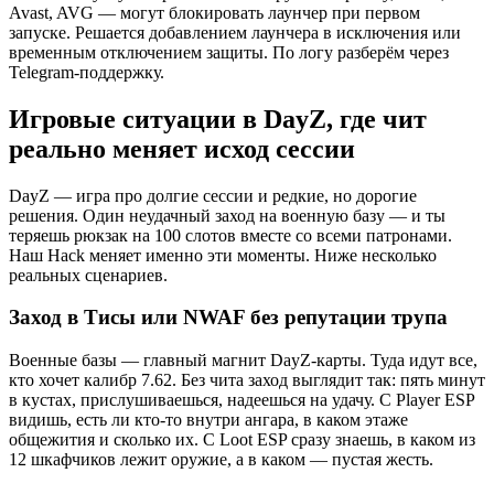
Avast, AVG — могут блокировать лаунчер при первом
запуске. Решается добавлением лаунчера в исключения или
временным отключением защиты. По логу разберём через
Telegram-поддержку.
Игровые ситуации в DayZ, где чит
реально меняет исход сессии
DayZ — игра про долгие сессии и редкие, но дорогие
решения. Один неудачный заход на военную базу — и ты
теряешь рюкзак на 100 слотов вместе со всеми патронами.
Наш Hack меняет именно эти моменты. Ниже несколько
реальных сценариев.
Заход в Тисы или NWAF без репутации трупа
Военные базы — главный магнит DayZ-карты. Туда идут все,
кто хочет калибр 7.62. Без чита заход выглядит так: пять минут
в кустах, прислушиваешься, надеешься на удачу. С Player ESP
видишь, есть ли кто-то внутри ангара, в каком этаже
общежития и сколько их. С Loot ESP сразу знаешь, в каком из
12 шкафчиков лежит оружие, а в каком — пустая жесть.