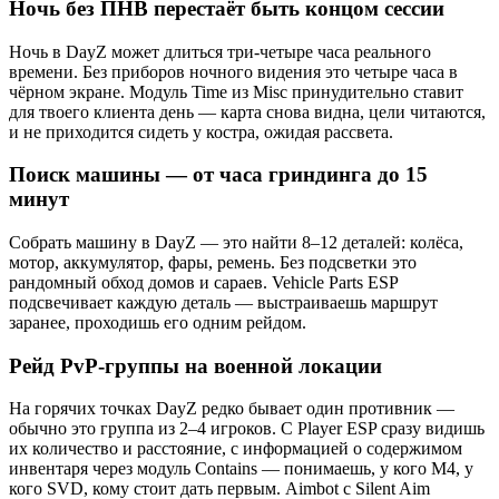
Ночь без ПНВ перестаёт быть концом сессии
Ночь в DayZ может длиться три-четыре часа реального
времени. Без приборов ночного видения это четыре часа в
чёрном экране. Модуль Time из Misc принудительно ставит
для твоего клиента день — карта снова видна, цели читаются,
и не приходится сидеть у костра, ожидая рассвета.
Поиск машины — от часа гриндинга до 15
минут
Собрать машину в DayZ — это найти 8–12 деталей: колёса,
мотор, аккумулятор, фары, ремень. Без подсветки это
рандомный обход домов и сараев. Vehicle Parts ESP
подсвечивает каждую деталь — выстраиваешь маршрут
заранее, проходишь его одним рейдом.
Рейд PvP-группы на военной локации
На горячих точках DayZ редко бывает один противник —
обычно это группа из 2–4 игроков. С Player ESP сразу видишь
их количество и расстояние, с информацией о содержимом
инвентаря через модуль Contains — понимаешь, у кого M4, у
кого SVD, кому стоит дать первым. Aimbot с Silent Aim