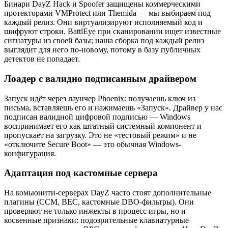
Бинари DayZ Hack и Spoofer защищены коммерческими
протекторами VMProtect или Themida — мы выбираем под
каждый релиз. Они виртуализируют исполняемый код и
шифруют строки. BattlEye при сканировании ищет известные
сигнатуры из своей базы; наша сборка под каждый релиз
выглядит для него по-новому, потому в базу публичных
детектов не попадает.
Лоадер с валидно подписанным драйвером
Запуск идёт через лаунчер Phoenix: получаешь ключ из
письма, вставляешь его и нажимаешь «Запуск». Драйвер у нас
подписан валидной цифровой подписью — Windows
воспринимает его как штатный системный компонент и
пропускает на загрузку. Это не «тестовый режим» и не
«отключите Secure Boot» — это обычная Windows-
конфигурация.
Адаптация под кастомные сервера
На комьюнити-серверах DayZ часто стоят дополнительные
плагины (CCM, BEC, кастомные DBO-фильтры). Они
проверяют не только инжекты в процесс игры, но и
косвенные признаки: подозрительные клавиатурные