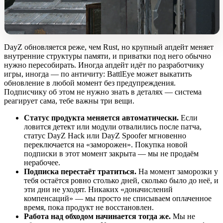
DayZ обновляется реже, чем Rust, но крупный апдейт меняет
внутренние структуры памяти, и приватки под него обычно
нужно пересобирать. Иногда апдейт идёт по разработчику
игры, иногда — по античиту: BattlEye может выкатить
обновление в любой момент без предупреждения.
Подписчику об этом не нужно знать в деталях — система
реагирует сама, тебе важны три вещи.
Статус продукта меняется автоматически.
Если
ловится детект или модули отвалились после патча,
статус DayZ Hack или DayZ Spoofer мгновенно
переключается на «заморожен». Покупка новой
подписки в этот момент закрыта — мы не продаём
нерабочее.
Подписка перестаёт тратиться.
На момент заморозки у
тебя остаётся ровно столько дней, сколько было до неё, и
эти дни не уходят. Никаких «доначислений
компенсаций» — мы просто не списываем оплаченное
время, пока продукт не восстановлен.
Работа над обходом начинается тогда же.
Мы не