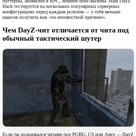
паттерны, аномалии в RPC, лишние draw-вызовы. Наш DayZ
Hack тестируется на нескольких популярных серверных
конфигурациях перед каждым релизом — у тебя меньше
шансов получить кик «по неизвестной причине».
Чем DayZ-чит отличается от чита под
обычный тактический шутер
Если ты пользовался читами под PUBG, CS или Apex — DayZ