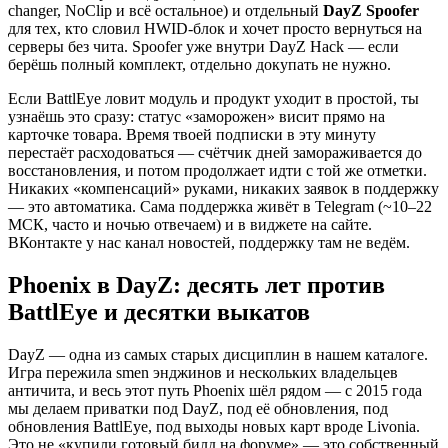
changer, NoClip и всё остальное) и отдельный
DayZ Spoofer
для тех, кто словил HWID-блок и хочет просто вернуться на
серверы без чита. Spoofer уже внутри DayZ Hack — если
берёшь полный комплект, отдельно докупать не нужно.
Если BattlEye ловит модуль и продукт уходит в простой, ты
узнаёшь это сразу: статус «заморожен» висит прямо на
карточке товара. Время твоей подписки в эту минуту
перестаёт расходоваться — счётчик дней замораживается до
восстановления, и потом продолжает идти с той же отметки.
Никаких «компенсаций» руками, никаких заявок в поддержку
— это автоматика. Сама поддержка живёт в Telegram (~10–22
МСК, часто и ночью отвечаем) и в виджете на сайте.
ВКонтакте у нас канал новостей, поддержку там не ведём.
Phoenix в DayZ: десять лет против
BattlEye и десятки выкатов
DayZ — одна из самых старых дисциплин в нашем каталоге.
Игра пережила smen энджинов и нескольких владельцев
античита, и весь этот путь Phoenix шёл рядом — с 2015 года
мы делаем приватки под DayZ, под её обновления, под
обновления BattlEye, под выходы новых карт вроде Livonia.
Это не «купили готовый билд на форуме» — это собственный