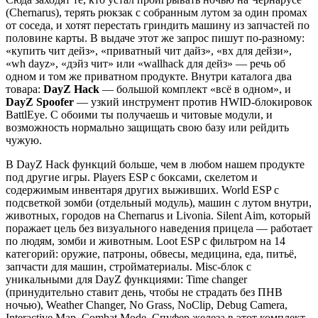
(Chernarus), терять рюкзак с собранным лутом за один промах
от соседа, и хотят перестать гриндить машину из запчастей по
половине карты. В выдаче этот же запрос пишут по-разному:
«купить чит дейз», «приватный чит дайз», «вх для дейзи»,
«wh dayz», «дэйз чит» или «wallhack для дейз» — речь об
одном и том же приватном продукте. Внутри каталога два
товара:
DayZ Hack
— большой комплект «всё в одном», и
DayZ Spoofer
— узкий инструмент против HWID-блокировок
BattlEye. С обоими ты получаешь и читовые модули, и
возможность нормально защищать свою базу или рейдить
чужую.
В DayZ Hack функций больше, чем в любом нашем продукте
под другие игры. Players ESP с боксами, скелетом и
содержимым инвентаря других выживших. World ESP с
подсветкой зомби (отдельный модуль), машин с лутом внутри,
животных, городов на Chernarus и Livonia. Silent Aim, который
поражает цель без визуального наведения прицела — работает
по людям, зомби и животным. Loot ESP с фильтром на 14
категорий: оружие, патроны, обвесы, медицина, еда, питьё,
запчасти для машин, стройматериалы. Misc-блок с
уникальными для DayZ функциями: Time changer
(принудительно ставит день, чтобы не страдать без ПНВ
ночью), Weather Changer, No Grass, NoClip, Debug Camera,
Interactive Map, Combat Mode. Спуфер железа в этот комплект