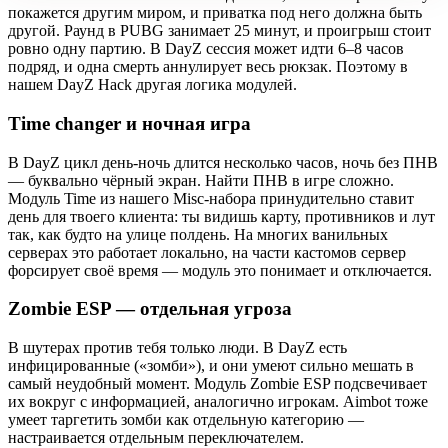
покажется другим миром, и приватка под него должна быть
другой. Раунд в PUBG занимает 25 минут, и проигрыш стоит
ровно одну партию. В DayZ сессия может идти 6–8 часов
подряд, и одна смерть аннулирует весь рюкзак. Поэтому в
нашем DayZ Hack другая логика модулей.
Time changer и ночная игра
В DayZ цикл день-ночь длится несколько часов, ночь без ПНВ
— буквально чёрный экран. Найти ПНВ в игре сложно.
Модуль Time из нашего Misc-набора принудительно ставит
день для твоего клиента: ты видишь карту, противников и лут
так, как будто на улице полдень. На многих ванильных
серверах это работает локально, на части кастомов сервер
форсирует своё время — модуль это понимает и отключается.
Zombie ESP — отдельная угроза
В шутерах против тебя только люди. В DayZ есть
инфицированные («зомби»), и они умеют сильно мешать в
самый неудобный момент. Модуль Zombie ESP подсвечивает
их вокруг с информацией, аналогично игрокам. Aimbot тоже
умеет таргетить зомби как отдельную категорию —
настраивается отдельным переключателем.