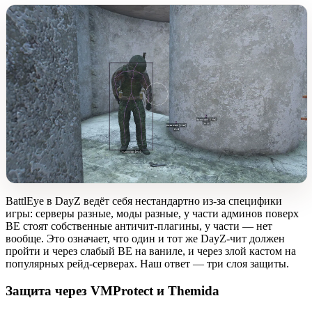
BattlEye в DayZ ведёт себя нестандартно из-за специфики
игры: серверы разные, моды разные, у части админов поверх
BE стоят собственные античит-плагины, у части — нет
вообще. Это означает, что один и тот же DayZ-чит должен
пройти и через слабый BE на ваниле, и через злой кастом на
популярных рейд-серверах. Наш ответ — три слоя защиты.
Защита через VMProtect и Themida