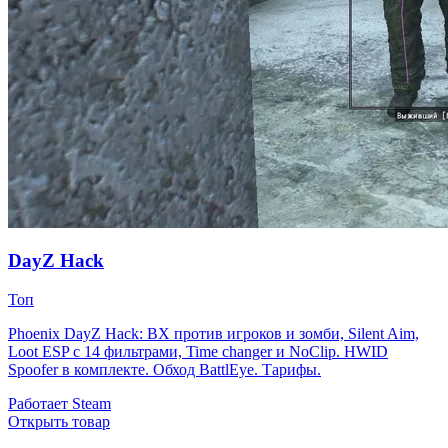
DayZ Hack
Топ
Phoenix DayZ Hack: ВХ против игроков и зомби, Silent Aim,
Loot ESP с 14 фильтрами, Time changer и NoClip. HWID
Spoofer в комплекте. Обход BattlEye. Тарифы.
Работает
Steam
Открыть товар