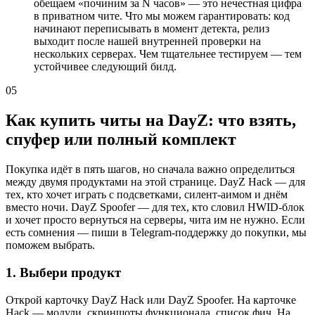
обещаем «починим за N часов» — это нечестная цифра
в приватном чите. Что мы можем гарантировать: код
начинают переписывать в момент детекта, релиз
выходит после нашей внутренней проверки на
нескольких серверах. Чем тщательнее тестируем — тем
устойчивее следующий билд.
05
Как купить читы на DayZ: что взять,
спуфер или полный комплект
Покупка идёт в пять шагов, но сначала важно определиться
между двумя продуктами на этой странице. DayZ Hack — для
тех, кто хочет играть с подсветками, силент-аимом и днём
вместо ночи. DayZ Spoofer — для тех, кто словил HWID-блок
и хочет просто вернуться на серверы, чита им не нужно. Если
есть сомнения — пиши в Telegram-поддержку до покупки, мы
поможем выбрать.
1. Выбери продукт
Открой карточку DayZ Hack или DayZ Spoofer. На карточке
Hack — модули, скриншоты функционала, список фич. На