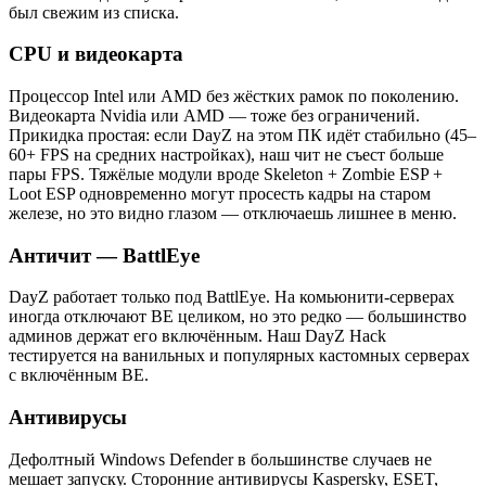
был свежим из списка.
CPU и видеокарта
Процессор Intel или AMD без жёстких рамок по поколению.
Видеокарта Nvidia или AMD — тоже без ограничений.
Прикидка простая: если DayZ на этом ПК идёт стабильно (45–
60+ FPS на средних настройках), наш чит не съест больше
пары FPS. Тяжёлые модули вроде Skeleton + Zombie ESP +
Loot ESP одновременно могут просесть кадры на старом
железе, но это видно глазом — отключаешь лишнее в меню.
Античит — BattlEye
DayZ работает только под BattlEye. На комьюнити-серверах
иногда отключают BE целиком, но это редко — большинство
админов держат его включённым. Наш DayZ Hack
тестируется на ванильных и популярных кастомных серверах
с включённым BE.
Антивирусы
Дефолтный Windows Defender в большинстве случаев не
мешает запуску. Сторонние антивирусы Kaspersky, ESET,