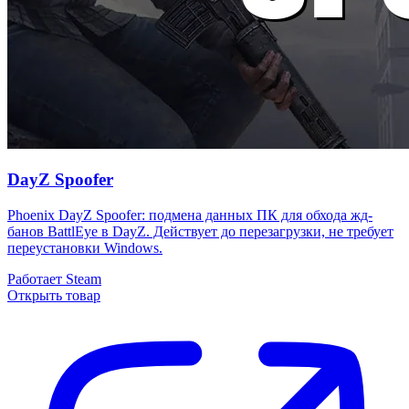
DayZ Spoofer
Phoenix DayZ Spoofer: подмена данных ПК для обхода жд-
банов BattlEye в DayZ. Действует до перезагрузки, не требует
переустановки Windows.
Работает
Steam
Открыть товар