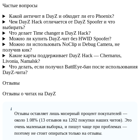
Частые вопросы
Какой античит в DayZ и обходит ли его Phoenix?
Чем DayZ Hack отличается от DayZ Spoofer и что
выбирать?
Что делает Time changer в DayZ Hack?
Можно ли купить DayZ-чит без HWID Spoofer?
Можно ли использовать NoClip и Debug Camera, не
получив кик?
Какие карты поддерживает DayZ Hack — Chernarus,
Livonia, Namalsk?
Что делать, если получил BattlEye-бан после использования
DayZ-чита?
Отзывы
Отзывы о читах на DayZ
i
Отзывы оставляет лишь мизерный процент покупателей —
около 1.08% (13 отзывов на 1202 покупки наших читов). Это
очень маленькая выборка, и пишут чаще при проблемах —
поэтому не стоит опираться только на отзывы.