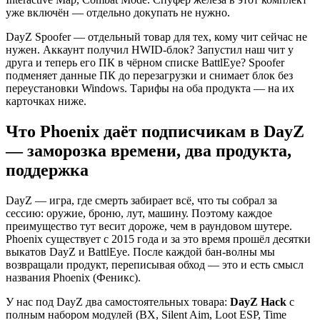
уже включён — отдельно докупать не нужно.
DayZ Spoofer — отдельный товар для тех, кому чит сейчас не
нужен. Аккаунт получил HWID-блок? Запустил наш чит у
друга и теперь его ПК в чёрном списке BattlEye? Spoofer
подменяет данные ПК до перезагрузки и снимает блок без
переустановки Windows. Тарифы на оба продукта — на их
карточках ниже.
Что Phoenix даёт подписчикам в DayZ
— заморозка времени, два продукта,
поддержка
DayZ — игра, где смерть забирает всё, что ты собрал за
сессию: оружие, броню, лут, машину. Поэтому каждое
преимущество тут весит дороже, чем в раундовом шутере.
Phoenix существует с 2015 года и за это время прошёл десятки
выкатов DayZ и BattlEye. После каждой бан-волны мы
возвращали продукт, переписывая обход — это и есть смысл
названия Phoenix (Феникс).
У нас под DayZ два самостоятельных товара:
DayZ Hack
с
полным набором модулей (ВХ, Silent Aim, Loot ESP, Time