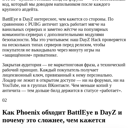
код, который мы доводим напильником после каждого
крупного апдейта.
BattlEye в DayZ интереснее, чем кажется со стороны. По
сравнению с PUBG античит здесь работает мягче на
ванильных серверах и заметно жёстче на популярных
комьюнити-серверах с дополнительными модулями
безопасности. Мы это учитываем: наш DayZ Hack проверяется
на нескольких типах серверов перед релизом, чтобы
покупателя не выкидывало через минуту игры на
«защищённом» приватнике.
Закрытая аудитория — не маркетинговая фраза, а технический
рабочий принцип. Каждый покупатель получает
лицензионный ключ, привязанный к нему персонально.
Лоадер не лежит в открытом доступе — ни на форумах, ни на
YouTube, ни в группах ВКонтакте. Чем меньше копий у
античита — тем дольше билд держится в статусе «работает».
02
Как Phoenix обходит BattlEye в DayZ и
почему это сложнее, чем кажется