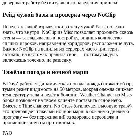
довершает работу без визуального наведения прицела.
Рейд чужой базы и проверка через NoClip
Перед закладкой взрывчатки в стену чужой базы полезно
знать, что внутри. NoClip из Misc позволяет проходить сквозь
стены — заглядываешь в постройку, видишь количество
спящих игроков, направление коридоров, расположение лута.
Важно: NoClip на ванильных серверах часто триггерит
автокик, на кастомах правила свои — поэтому модуль
включаешь точечно, на разведку.
Тяжёлая погода и ночной марш
В DayZ работает динамическая погода: дождь снижает обзор,
туман режет видимость на 50 метров, мокрая одежда снижает
температуру тела и ведёт к болезни. Weather Changer из Misc-
блока позволяет на твоём клиенте поставить ясное небо.
Вместе с Time changer и No Grass (отключает высокую траву)
это превращает тяжёлый ночной марш в обычную дневную
прогулку — без переживаний за здоровье персонажа и
пропавшие силуэты противников.
FAQ