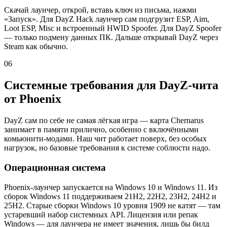
Скачай лаунчер, открой, вставь ключ из письма, нажми
«Запуск». Для DayZ Hack лаунчер сам подгрузит ESP, Aim,
Loot ESP, Misc и встроенный HWID Spoofer. Для DayZ Spoofer
— только подмену данных ПК. Дальше открывай DayZ через
Steam как обычно.
06
Системные требования для DayZ-чита
от Phoenix
DayZ сам по себе не самая лёгкая игра — карта Chernarus
занимает в памяти прилично, особенно с включёнными
комьюнити-модами. Наш чит работает поверх, без особых
нагрузок, но базовые требования к системе соблюсти надо.
Операционная система
Phoenix-лаунчер запускается на Windows 10 и Windows 11. Из
сборок Windows 11 поддерживаем 21H2, 22H2, 23H2, 24H2 и
25H2. Старые сборки Windows 10 уровня 1909 не катят — там
устаревший набор системных API. Лицензия или репак
Windows — для лаунчера не имеет значения, лишь бы билд