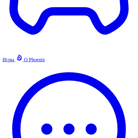
Игры
О Phoenix