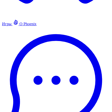
Игры
О Phoenix