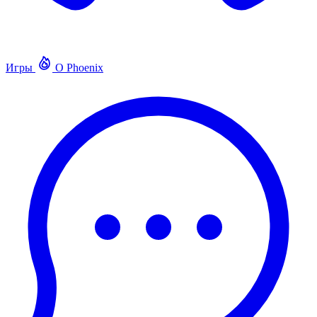
Игры
О Phoenix