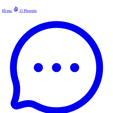
Игры
О Phoenix