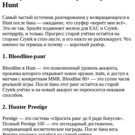
Hunt
Самый частый источник разочарования у возвращающихся в
Hunt после бана — ожидание, что спуфер «вернёт мне всё».
Это не так. Spoofer подменяет железо для EAC и Crytek-
интерgrity, и только. Прогресс старой учётки остаётся на
стороне Crytek в стоп-листе, и его никто не разблокирует. Что
именно ты теряешь и почему — короткий разбор.
1. Bloodline-ранг
Bloodline в Hunt — это пожизненный уровень аккаунта,
прокачка которого открывает новое оружие, traits, и доступ к
матчам с конкретным MMR. Bloodline 80+ — это сотни часов
реальной игры. После бана этот ранг остаётся на старой
Crytek-учётке и на новый аккаунт не переносится никаким
способом.
2. Hunter Prestige
Prestige — это система «сбросить ранг до 0 ради бонусов».
Полный Prestige 100 — это легендарный достижение,
открывающий косметические награды. После бана весь
Prestige-прогресс остаётся на старой учётке.