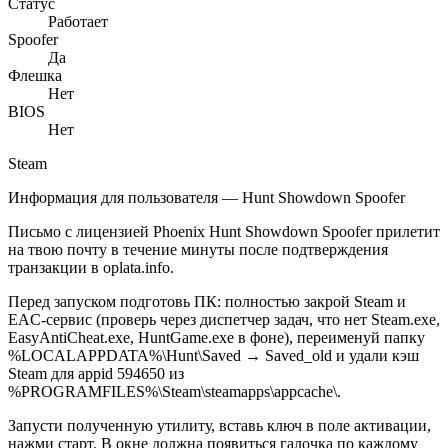
Статус
Работает
Spoofer
Да
Флешка
Нет
BIOS
Нет
Steam
Информация для пользователя — Hunt Showdown Spoofer
Письмо с лицензией Phoenix Hunt Showdown Spoofer прилетит
на твою почту в течение минуты после подтверждения
транзакции в oplata.info.
Перед запуском подготовь ПК: полностью закрой Steam и
EAC-сервис (проверь через диспетчер задач, что нет Steam.exe,
EasyAntiCheat.exe, HuntGame.exe в фоне), переименуй папку
%LOCALAPPDATA%\Hunt\Saved → Saved_old и удали кэш
Steam для appid 594650 из
%PROGRAMFILES%\Steam\steamapps\appcache\.
Запусти полученную утилиту, вставь ключ в поле активации,
нажми старт. В окне должна появиться галочка по каждому