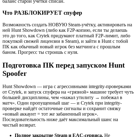
баланс старой учётки списан.
Что РАЗБЛОКИРУЕТ спуфер
Возможность создать НОВУЮ Steam-учётку, активировать на
ней Hunt Showdown (либо как F2P-копию, если ты делаешь
это до того, как Crytek придумают платный F2P-лимит, либо
покупкой свежей лицензии в Steam), и зайти в Hunt с тобой
ПК как обычный новый игрок без матчинга с прошлым
баном. Прогресс ты строишь с нуля.
Подготовка ПК перед запуском Hunt
Spoofer
Hunt Showdown — игра с агрессивными integrity-проверками
от Crytek, и запуск спуфера на «грязной» машине требует чуть
большей дисциплины, чем «нажал утилиту → побежал в
матч». Один пропущенный шаг — и Crytek при integrity-
проверке найдёт остаточные сигналы и сохранит связку
«новый аккаунт = тот же забаненный игрок».
Последовательность ниже даёт максимальный шанс на
чистый возврат.
Полное закрытие Steam и EAC-сервиса.
Не