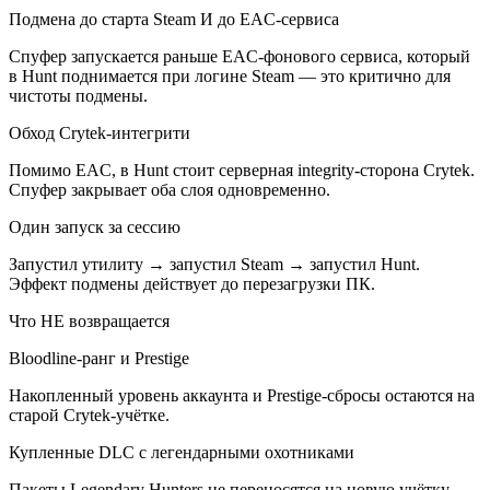
Подмена до старта Steam И до EAC-сервиса
Спуфер запускается раньше EAC-фонового сервиса, который
в Hunt поднимается при логине Steam — это критично для
чистоты подмены.
Обход Crytek-интегрити
Помимо EAC, в Hunt стоит серверная integrity-сторона Crytek.
Спуфер закрывает оба слоя одновременно.
Один запуск за сессию
Запустил утилиту → запустил Steam → запустил Hunt.
Эффект подмены действует до перезагрузки ПК.
Что НЕ возвращается
Bloodline-ранг и Prestige
Накопленный уровень аккаунта и Prestige-сбросы остаются на
старой Crytek-учётке.
Купленные DLC с легендарными охотниками
Пакеты Legendary Hunters не переносятся на новую учётку —