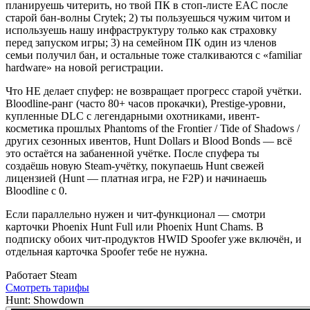
планируешь читерить, но твой ПК в стоп-листе EAC после
старой бан-волны Crytek; 2) ты пользуешься чужим читом и
используешь нашу инфраструктуру только как страховку
перед запуском игры; 3) на семейном ПК один из членов
семьи получил бан, и остальные тоже сталкиваются с «familiar
hardware» на новой регистрации.
Что НЕ делает спуфер: не возвращает прогресс старой учётки.
Bloodline-ранг (часто 80+ часов прокачки), Prestige-уровни,
купленные DLC с легендарными охотниками, ивент-
косметика прошлых Phantoms of the Frontier / Tide of Shadows /
других сезонных ивентов, Hunt Dollars и Blood Bonds — всё
это остаётся на забаненной учётке. После спуфера ты
создаёшь новую Steam-учётку, покупаешь Hunt свежей
лицензией (Hunt — платная игра, не F2P) и начинаешь
Bloodline с 0.
Если параллельно нужен и чит-функционал — смотри
карточки Phoenix Hunt Full или Phoenix Hunt Chams. В
подписку обоих чит-продуктов HWID Spoofer уже включён, и
отдельная карточка Spoofer тебе не нужна.
Работает
Steam
Смотреть тарифы
Hunt: Showdown