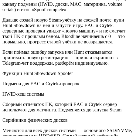
каналу подмены (HWID, диски, MAC, материнка, volume
serials) и итог «Spoof complete».
Дальше создай новую Steam-учётку на свежей почте, купи
Hunt Showdown на ней и запусти игру. EAC и Crytek-
серверные проверки увидят «новую машину» и не сматчат
твой ПК с прошлым баном. Bloodline начинаешь с 0 — это
нормально, прогресс старой учётки не возвращается.
Если поймал ошибку запуска или Hunt отказывается
принимать новую регистрацию — пришли скриншот в
Telegram-чат поддержки, разберём индивидуально.
Функции Hunt Showdown Spoofer
Подмена для EAC и Crytek-проверок
HWID-хеш системы
Сборный отпечаток ПК, который EAC и Crytek-сервер
используют для матчинга. Подменяется до запуска Steam.
Серийники физических дисков
Меняются для всех дисков системы — основного SSD/NVMe,
дополнительных HDD/SSD. Самый важный «жёсткий»