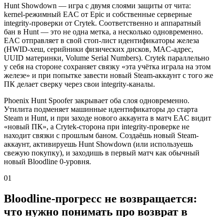
Hunt Showdown — игра с двумя слоями защиты от чита:
kernel-режимный EAC от Epic и собственные серверные
integrity-проверки от Crytek. Соответственно и аппаратный
бан в Hunt — это не одна метка, а несколько одновременно.
EAC отправляет в свой стоп-лист идентификаторы железа
(HWID-хеш, серийники физических дисков, MAC-адрес,
UUID материнки, Volume Serial Numbers). Crytek параллельно
у себя на стороне сохраняет связку «эта учётка играла на этом
железе» и при попытке завести новый Steam-аккаунт с того же
ПК делает сверку через свои integrity-каналы.
Phoenix Hunt Spoofer закрывает оба слоя одновременно.
Утилита подменяет машинные идентификаторы до старта
Steam и Hunt, и при заходе нового аккаунта в матч EAC видит
«новый ПК», а Crytek-сторона при integrity-проверке не
находит связки с прошлым баном. Создаёшь новый Steam-
аккаунт, активируешь Hunt Showdown (или используешь
свежую покупку), и заходишь в первый матч как обычный
новый Bloodline 0-уровня.
01
Bloodline-прогресс не возвращается:
что нужно понимать про возврат в