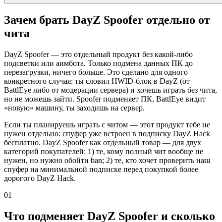
Зачем брать DayZ Spoofer отдельно от
чита
DayZ Spoofer — это отдельный продукт без какой-либо
подсветки или аимбота. Только подмена данных ПК до
перезагрузки, ничего больше. Это сделано для одного
конкретного случая: ты словил HWID-блок в DayZ (от
BattlEye либо от модерации сервера) и хочешь играть без чита,
но не можешь зайти. Spoofer подменяет ПК, BattlEye видит
«новую» машину, ты заходишь на сервер.
Если ты планируешь играть с читом — этот продукт тебе не
нужен отдельно: спуфер уже встроен в подписку DayZ Hack
бесплатно. DayZ Spoofer как отдельный товар — для двух
категорий покупателей: 1) те, кому полный чит вообще не
нужен, но нужно обойти ban; 2) те, кто хочет проверить наш
спуфер на минимальной подписке перед покупкой более
дорогого DayZ Hack.
01
Что подменяет DayZ Spoofer и сколько