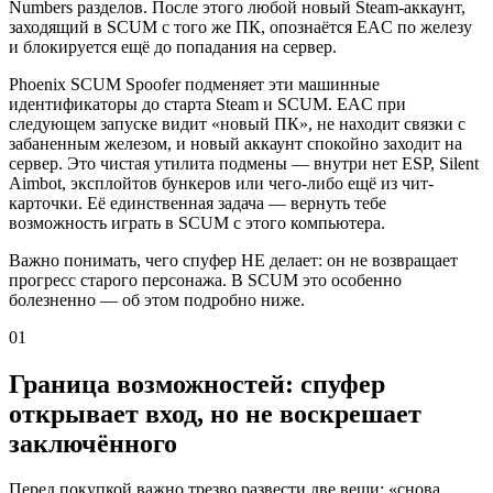
Numbers разделов. После этого любой новый Steam-аккаунт,
заходящий в SCUM с того же ПК, опознаётся EAC по железу
и блокируется ещё до попадания на сервер.
Phoenix SCUM Spoofer подменяет эти машинные
идентификаторы до старта Steam и SCUM. EAC при
следующем запуске видит «новый ПК», не находит связки с
забаненным железом, и новый аккаунт спокойно заходит на
сервер. Это чистая утилита подмены — внутри нет ESP, Silent
Aimbot, эксплойтов бункеров или чего-либо ещё из чит-
карточки. Её единственная задача — вернуть тебе
возможность играть в SCUM с этого компьютера.
Важно понимать, чего спуфер НЕ делает: он не возвращает
прогресс старого персонажа. В SCUM это особенно
болезненно — об этом подробно ниже.
01
Граница возможностей: спуфер
открывает вход, но не воскрешает
заключённого
Перед покупкой важно трезво развести две вещи: «снова