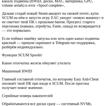
каналу подмены (HWID, диски, MAC, материнка, GPU,
volume serials) и итог «Spoof complete».
Дальше создай новый Steam-аккаунт на свежей почте, купи
SCUM на нём и запусти игру. EAC увидит «новую машину» и
не сматчит твой ПК с прошлым баном. Прогресс старого
персонажа (навыки, атрибуты, Fame, сквад) не возвращается
— это нормально.
Если поймал ошибку запуска или хоть один канал подмены
красный — пришли скриншот в Telegram-чат поддержки,
разберём индивидуально.
Функции SCUM Spoofer
Какие отпечатки железа обнуляет утилита
Машинный HWID
Главный составной отпечаток, по которому Easy Anti-Cheat
опознаёт твой ПК при входе в SCUM. После прогона
получает новое значение.
Серийные номера накопителей
Обрабатываются все диски сразу — системный NVMe,