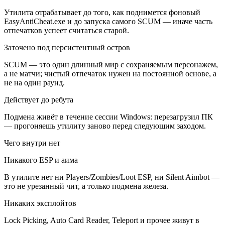
Утилита отрабатывает до того, как поднимется фоновый
EasyAntiCheat.exe и до запуска самого SCUM — иначе часть
отпечатков успеет считаться старой.
Заточено под персистентный остров
SCUM — это один длинный мир с сохраняемым персонажем,
а не матчи; чистый отпечаток нужен на постоянной основе, а
не на один раунд.
Действует до ребута
Подмена живёт в течение сессии Windows: перезагрузил ПК
— прогоняешь утилиту заново перед следующим заходом.
Чего внутри нет
Никакого ESP и аима
В утилите нет ни Players/Zombies/Loot ESP, ни Silent Aimbot —
это не урезанный чит, а только подмена железа.
Никаких эксплойтов
Lock Picking, Auto Card Reader, Teleport и прочее живут в