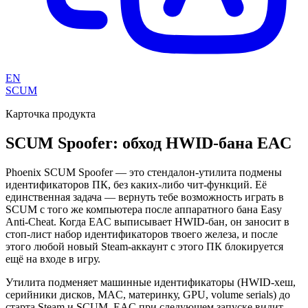
EN
SCUM
Карточка продукта
SCUM Spoofer: обход HWID-бана EAC
Phoenix SCUM Spoofer — это стендалон-утилита подмены
идентификаторов ПК, без каких-либо чит-функций. Её
единственная задача — вернуть тебе возможность играть в
SCUM с того же компьютера после аппаратного бана Easy
Anti-Cheat. Когда EAC выписывает HWID-бан, он заносит в
стоп-лист набор идентификаторов твоего железа, и после
этого любой новый Steam-аккаунт с этого ПК блокируется
ещё на входе в игру.
Утилита подменяет машинные идентификаторы (HWID-хеш,
серийники дисков, MAC, материнку, GPU, volume serials) до
старта Steam и SCUM. EAC при следующем запуске видит