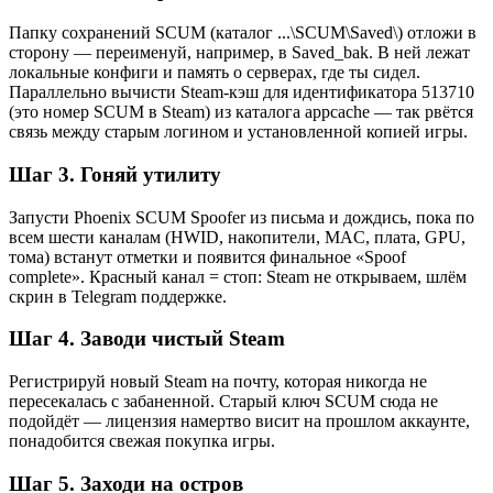
Папку сохранений SCUM (каталог ...\SCUM\Saved\) отложи в
сторону — переименуй, например, в Saved_bak. В ней лежат
локальные конфиги и память о серверах, где ты сидел.
Параллельно вычисти Steam-кэш для идентификатора 513710
(это номер SCUM в Steam) из каталога appcache — так рвётся
связь между старым логином и установленной копией игры.
Шаг 3. Гоняй утилиту
Запусти Phoenix SCUM Spoofer из письма и дождись, пока по
всем шести каналам (HWID, накопители, MAC, плата, GPU,
тома) встанут отметки и появится финальное «Spoof
complete». Красный канал = стоп: Steam не открываем, шлём
скрин в Telegram поддержке.
Шаг 4. Заводи чистый Steam
Регистрируй новый Steam на почту, которая никогда не
пересекалась с забаненной. Старый ключ SCUM сюда не
подойдёт — лицензия намертво висит на прошлом аккаунте,
понадобится свежая покупка игры.
Шаг 5. Заходи на остров