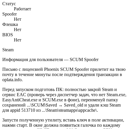
Статус
Работает
Spoofer
Нет
Флешка
Нет
BIOS
Нет
Steam
Информация для пользователя — SCUM Spoofer
Письмо с лицензией Phoenix SCUM Spoofer прилетит на твою
почту в течение минуты после подтверждения транзакции в
oplata.info.
Перед запуском подготовь ПК: полностью закрой Steam и
сервис EAC (проверь через диспетчер задач, что нет Steam.exe,
EasyAntiCheat.exe и SCUM.exe в фоне), переименуй папку
сохранений ...\SCUM\Saved → Saved_old и удали кэш Steam
для appid 513710 из ...\Steam\steamapps\appcache\.
Запусти полученную утилиту, вставь ключ в поле активации,
нажми старт. В окне должна появиться галочка по каждому