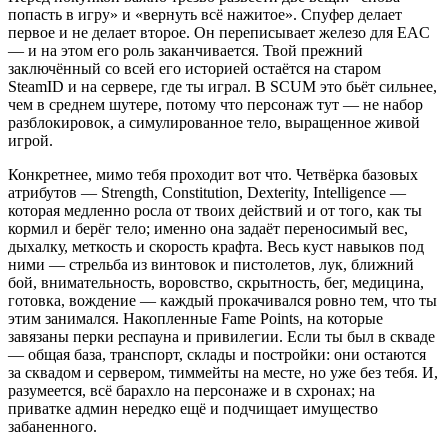
попасть в игру» и «вернуть всё нажитое». Спуфер делает
первое и не делает второе. Он переписывает железо для EAC
— и на этом его роль заканчивается. Твой прежний
заключённый со всей его историей остаётся на старом
SteamID и на сервере, где ты играл. В SCUM это бьёт сильнее,
чем в среднем шутере, потому что персонаж тут — не набор
разблокировок, а симулированное тело, выращенное живой
игрой.
Конкретнее, мимо тебя проходит вот что. Четвёрка базовых
атрибутов — Strength, Constitution, Dexterity, Intelligence —
которая медленно росла от твоих действий и от того, как ты
кормил и берёг тело; именно она задаёт переносимый вес,
дыхалку, меткость и скорость крафта. Весь куст навыков под
ними — стрельба из винтовок и пистолетов, лук, ближний
бой, внимательность, воровство, скрытность, бег, медицина,
готовка, вождение — каждый прокачивался ровно тем, что ты
этим занимался. Накопленные Fame Points, на которые
завязаны перки респауна и привилегии. Если ты был в скваде
— общая база, транспорт, склады и постройки: они остаются
за сквадом и сервером, тиммейты на месте, но уже без тебя. И,
разумеется, всё барахло на персонаже и в схронах; на
приватке админ нередко ещё и подчищает имущество
забаненного.