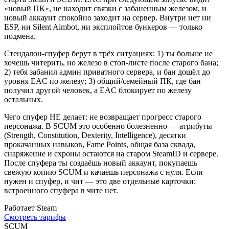
«новый ПК», не находит связки с забаненным железом, и
новый аккаунт спокойно заходит на сервер. Внутри нет ни
ESP, ни Silent Aimbot, ни эксплойтов бункеров — только
подмена.
Стендалон-спуфер берут в трёх ситуациях: 1) ты больше не
хочешь читерить, но железо в стоп-листе после старого бана;
2) тебя забанил админ приватного сервера, и бан дошёл до
уровня EAC по железу; 3) общий/семейный ПК, где бан
получил другой человек, а EAC блокирует по железу
остальных.
Чего спуфер НЕ делает: не возвращает прогресс старого
персонажа. В SCUM это особенно болезненно — атрибуты
(Strength, Constitution, Dexterity, Intelligence), десятки
прокачанных навыков, Fame Points, общая база сквада,
снаряжение и схроны остаются на старом SteamID и сервере.
После спуфера ты создаёшь новый аккаунт, покупаешь
свежую копию SCUM и качаешь персонажа с нуля. Если
нужен и спуфер, и чит — это две отдельные карточки:
встроенного спуфера в чите нет.
Работает
Steam
Смотреть тарифы
SCUM