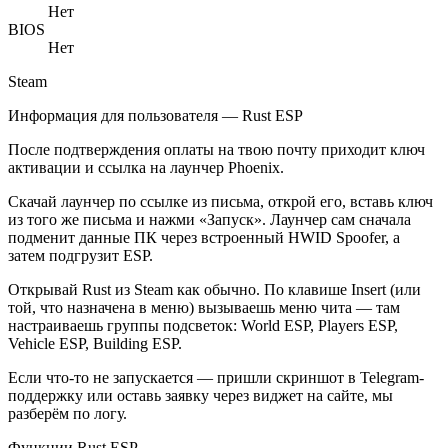
Нет
BIOS
Нет
Steam
Информация для пользователя — Rust ESP
После подтверждения оплаты на твою почту приходит ключ
активации и ссылка на лаунчер Phoenix.
Скачай лаунчер по ссылке из письма, открой его, вставь ключ
из того же письма и нажми «Запуск». Лаунчер сам сначала
подменит данные ПК через встроенный HWID Spoofer, а
затем подгрузит ESP.
Открывай Rust из Steam как обычно. По клавише Insert (или
той, что назначена в меню) вызываешь меню чита — там
настраиваешь группы подсветок: World ESP, Players ESP,
Vehicle ESP, Building ESP.
Если что-то не запускается — пришли скриншот в Telegram-
поддержку или оставь заявку через виджет на сайте, мы
разберём по логу.
Функции Rust ESP