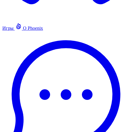
Игры
О Phoenix