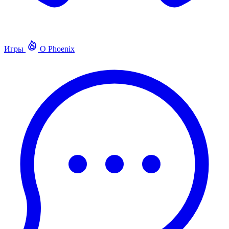
Игры
О Phoenix