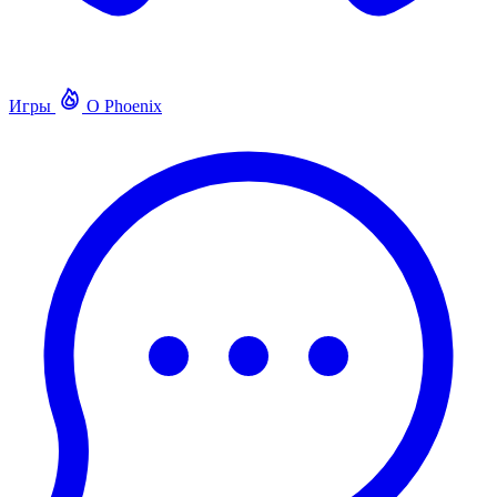
Игры
О Phoenix