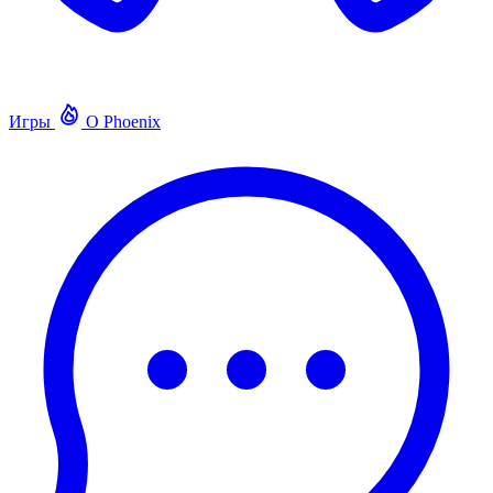
Игры
О Phoenix