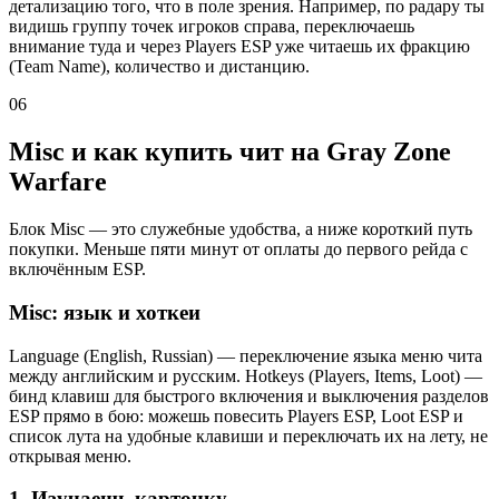
детализацию того, что в поле зрения. Например, по радару ты
видишь группу точек игроков справа, переключаешь
внимание туда и через Players ESP уже читаешь их фракцию
(Team Name), количество и дистанцию.
06
Misc и как купить чит на Gray Zone
Warfare
Блок Misc — это служебные удобства, а ниже короткий путь
покупки. Меньше пяти минут от оплаты до первого рейда с
включённым ESP.
Misc: язык и хоткеи
Language (English, Russian) — переключение языка меню чита
между английским и русским. Hotkeys (Players, Items, Loot) —
бинд клавиш для быстрого включения и выключения разделов
ESP прямо в бою: можешь повесить Players ESP, Loot ESP и
список лута на удобные клавиши и переключать их на лету, не
открывая меню.
1. Изучаешь карточку