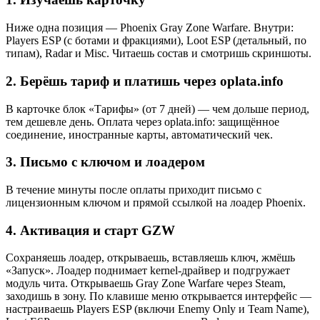
Ниже одна позиция — Phoenix Gray Zone Warfare. Внутри:
Players ESP (с ботами и фракциями), Loot ESP (детальный, по
типам), Radar и Misc. Читаешь состав и смотришь скриншоты.
2. Берёшь тариф и платишь через oplata.info
В карточке блок «Тарифы» (от 7 дней) — чем дольше период,
тем дешевле день. Оплата через oplata.info: защищённое
соединение, иностранные карты, автоматический чек.
3. Письмо с ключом и лоадером
В течение минуты после оплаты приходит письмо с
лицензионным ключом и прямой ссылкой на лоадер Phoenix.
4. Активация и старт GZW
Сохраняешь лоадер, открываешь, вставляешь ключ, жмёшь
«Запуск». Лоадер поднимает kernel-драйвер и подгружает
модуль чита. Открываешь Gray Zone Warfare через Steam,
заходишь в зону. По клавише меню открывается интерфейс —
настраиваешь Players ESP (включи Enemy Only и Team Name),