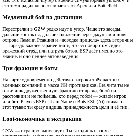
всё. Это extraction-шутер с военно-симуляторным уклоном, и
его темп радикально отличается от Apex или Battlefield.
Медленный бой на дистанции
Перестрелки в GZW редко идут в упор. Чаще это засады,
дальние контакты, долгое сближение через джунгли и поля
острова Ламанг. Реакция и «доводка прицела» здесь вторичны
— гораздо важнее заранее знать, что за поворотом сидит
вражеский отряд или патруль ботов. ESP даёт именно это
знание, и оно ценнее автонаведения.
Три фракции и боты
На карте одновременно действуют игроки трёх частных
военных компаний и масса ИИ-противников. Без чита ты не
отличишь дружественную фракцию от враждебной на
расстоянии и не поймёшь, кто перед тобой — живой игрок
или бот. Players ESP с Team Name и Bots ESP (Ai) снимают
этот туман: ты сразу видишь принадлежность цели и её тип.
Loot-экономика и экстракция
GZW — игра про вынос лута. Ты заходишь в зону с