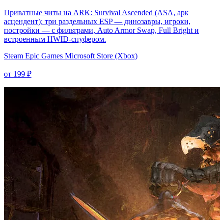
Приватные читы на ARK: Survival Ascended (ASA, арк
асцендент): три раздельных ESP — динозавры, игроки,
постройки — с фильтрами, Auto Armor Swap, Full Bright и
встроенным HWID-спуфером.
Steam
Epic Games
Microsoft Store (Xbox)
от 199 ₽