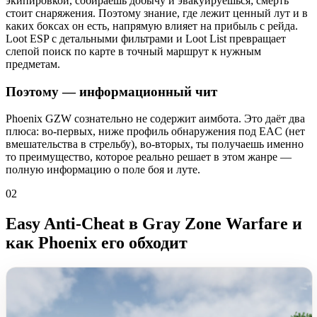
экипировкой, собираешь добычу и эвакуируешься; смерть
стоит снаряжения. Поэтому знание, где лежит ценный лут и в
каких боксах он есть, напрямую влияет на прибыль с рейда.
Loot ESP с детальными фильтрами и Loot List превращает
слепой поиск по карте в точный маршрут к нужным
предметам.
Поэтому — информационный чит
Phoenix GZW сознательно не содержит аимбота. Это даёт два
плюса: во-первых, ниже профиль обнаружения под EAC (нет
вмешательства в стрельбу), во-вторых, ты получаешь именно
то преимущество, которое реально решает в этом жанре —
полную информацию о поле боя и луте.
02
Easy Anti-Cheat в Gray Zone Warfare и
как Phoenix его обходит