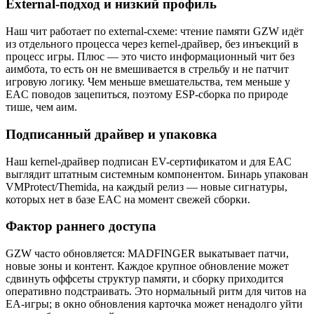
External-подход и низкий профиль
Наш чит работает по external-схеме: чтение памяти GZW идёт
из отдельного процесса через kernel-драйвер, без инъекций в
процесс игры. Плюс — это чисто информационный чит без
аимбота, то есть он не вмешивается в стрельбу и не патчит
игровую логику. Чем меньше вмешательства, тем меньше у
EAC поводов зацепиться, поэтому ESP-сборка по природе
тише, чем аим.
Подписанный драйвер и упаковка
Наш kernel-драйвер подписан EV-сертификатом и для EAC
выглядит штатным системным компонентом. Бинарь упакован
VMProtect/Themida, на каждый релиз — новые сигнатуры,
которых нет в базе EAC на момент свежей сборки.
Фактор раннего доступа
GZW часто обновляется: MADFINGER выкатывает патчи,
новые зоны и контент. Каждое крупное обновление может
сдвинуть оффсеты структур памяти, и сборку приходится
оперативно подстраивать. Это нормальный ритм для читов на
EA-игры; в окно обновления карточка может ненадолго уйти