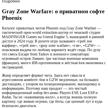
Подробнее
Gray Zone Warfare: о приватном софте
Phoenix
Каталог приватных читов Phoenix под Gray Zone Warfare —
тактический open-world extraction-шутер от чешской студии
MADFINGER Games на Unreal Engine 5, вышедший в ранний
доступ в 2024 году. В рунете игру называют «грей зон
варфаер», «грей зон», «gray zone warfare», «гзв», «GZW» —
поисковая выдача по любому варианту ведёт сюда. По духу
это смесь Escape from Tarkov и военного симулятора:
огромный остров Ламанг, три частные военные компании
(фракции), много ИИ-противников и жёсткая loot-экономика с
экстракцией.
Жанр определяет формат чита. Здесь нет смысла в
агрессивном аимботе: бои в GZW медленные, на больших
дистанциях, с упором на позиционирование, маскировку и
информацию. Поэтому наш продукт — это чистый
информационный набор без аима: Players ESP, Loot ESP и
Radar. Ты не «нажимаешь килл», а всегда знаешь полную
картину: где живые игроки, где боты, где ценный лут и куда
безопасно двигаться.