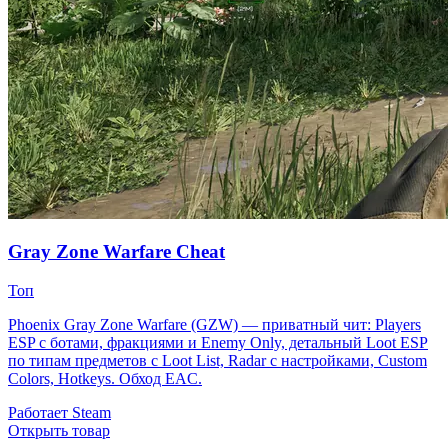
Gray Zone Warfare Cheat
Топ
Phoenix Gray Zone Warfare (GZW) — приватный чит: Players
ESP с ботами, фракциями и Enemy Only, детальный Loot ESP
по типам предметов с Loot List, Radar с настройками, Custom
Colors, Hotkeys. Обход EAC.
Работает
Steam
Открыть товар