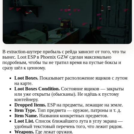
В extraction-шутере прибыль с рейда зависит от того, что ты
вынес. Loot ESP в Phoenix GZW сделан максимально
подробным, чтобы ты не тратил время на пустые боксы и
сразу шёл к ценному.
Loot Boxes.
Показывает расположение ящиков с лутом
на карте.
Loot Boxes Condition.
Состояние ящиков — закрыты
или уже открыты (обысканы). Не идёшь к пустому
контейнеру.
Dropped Items.
ESP на предметы, лежащие на земле.
Item Type.
Тип предмета — оружие, патроны и т. д.
Item Name.
Названия конкретных предметов.
Loot List.
Список ближайшего лута в углу экрана —
удобный текстовый перечень того, что лежит рядом.
Weapons.
Где лежат оружия.