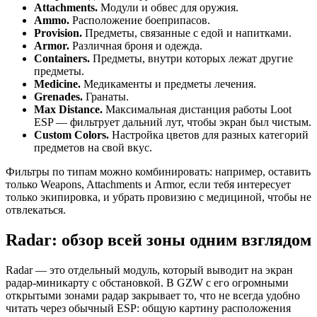
Attachments.
Модули и обвес для оружия.
Ammo.
Расположение боеприпасов.
Provision.
Предметы, связанные с едой и напитками.
Armor.
Различная броня и одежда.
Containers.
Предметы, внутри которых лежат другие
предметы.
Medicine.
Медикаменты и предметы лечения.
Grenades.
Гранаты.
Max Distance.
Максимальная дистанция работы Loot
ESP — фильтрует дальний лут, чтобы экран был чистым.
Custom Colors.
Настройка цветов для разных категорий
предметов на свой вкус.
Фильтры по типам можно комбинировать: например, оставить
только Weapons, Attachments и Armor, если тебя интересует
только экипировка, и убрать провизию с медициной, чтобы не
отвлекаться.
Radar: обзор всей зоны одним взглядом
Radar — это отдельный модуль, который выводит на экран
радар-миникарту с обстановкой. В GZW с его огромными
открытыми зонами радар закрывает то, что не всегда удобно
читать через обычный ESP: общую картину расположения