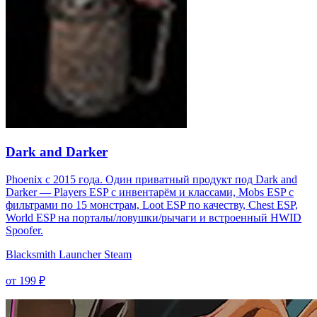
Dark and Darker
Phoenix с 2015 года. Один приватный продукт под Dark and
Darker — Players ESP с инвентарём и классами, Mobs ESP с
фильтрами по 15 монстрам, Loot ESP по качеству, Chest ESP,
World ESP на порталы/ловушки/рычаги и встроенный HWID
Spoofer.
Blacksmith Launcher
Steam
от 199 ₽