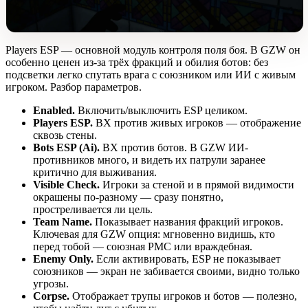
Players ESP — основной модуль контроля поля боя. В GZW он
особенно ценен из-за трёх фракций и обилия ботов: без
подсветки легко спутать врага с союзником или ИИ с живым
игроком. Разбор параметров.
Enabled.
Включить/выключить ESP целиком.
Players ESP.
ВХ против живых игроков — отображение
сквозь стены.
Bots ESP (Ai).
ВХ против ботов. В GZW ИИ-
противников много, и видеть их патрули заранее
критично для выживания.
Visible Check.
Игроки за стеной и в прямой видимости
окрашены по-разному — сразу понятно,
простреливается ли цель.
Team Name.
Показывает названия фракций игроков.
Ключевая для GZW опция: мгновенно видишь, кто
перед тобой — союзная PMC или враждебная.
Enemy Only.
Если активировать, ESP не показывает
союзников — экран не забивается своими, видно только
угрозы.
Corpse.
Отображает трупы игроков и ботов — полезно,