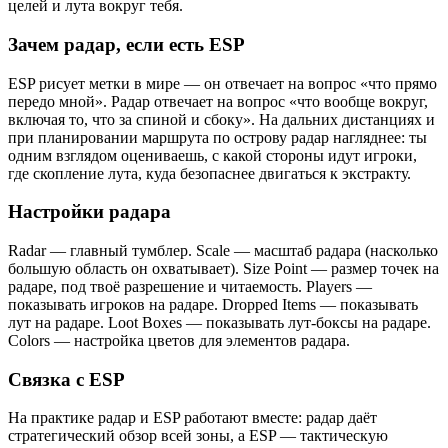
целей и лута вокруг тебя.
Зачем радар, если есть ESP
ESP рисует метки в мире — он отвечает на вопрос «что прямо
передо мной». Радар отвечает на вопрос «что вообще вокруг,
включая то, что за спиной и сбоку». На дальних дистанциях и
при планировании маршрута по острову радар нагляднее: ты
одним взглядом оцениваешь, с какой стороны идут игроки,
где скопление лута, куда безопаснее двигаться к экстракту.
Настройки радара
Radar — главный тумблер. Scale — масштаб радара (насколько
большую область он охватывает). Size Point — размер точек на
радаре, под твоё разрешение и читаемость. Players —
показывать игроков на радаре. Dropped Items — показывать
лут на радаре. Loot Boxes — показывать лут-боксы на радаре.
Colors — настройка цветов для элементов радара.
Связка с ESP
На практике радар и ESP работают вместе: радар даёт
стратегический обзор всей зоны, а ESP — тактическую