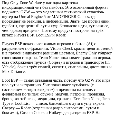
Под Gray Zone Warfare у нас одна карточка —
информационный чит без аимбота. Это осознанный формат
под жанр: GZW — это медленный тактический extraction-
шутер на Unreal Engine 5 от MADFINGER Games, где
побеждает не реакция, а информация. Знать, где противники,
где боты, где ценный лут и куда безопасно идти, тут важнее,
чем «довод прицела». Поэтому продукт построен на трёх
китах: Players ESP, Loot ESP и Radar.
Players ESP показывает живых игроков и ботов (Ai) с
разделением по фракциям. Visible Check красит цели за стеной
и в прямой видимости разными цветами, Enemy Only убирает
союзников с экрана, Team Name показывает фракцию игрока,
есть отображение трупов (Corpse) и игроков в транспорте (In
Vehicle), боксы трёх стилей, скелеты, снаплайны, дистанция и
Max Distance.
Loot ESP — самая детальная часть, потому что GZW это игра
про лут и экстракцию. Чит показывает лут-боксы (с
состоянием «открыт/закрыт») и предметы на земле, с
фильтрами по типам: оружие, модули, патроны, провизия,
броня, контейнеры, медицина, гранаты. Есть Item Name, Item
Type и Loot List — список ближайшего лута в углу экрана.
Сверху — Radar (отдельный радар с игроками, лутом и
боксами), Custom Colors и Hotkeys для разделов ESP. На