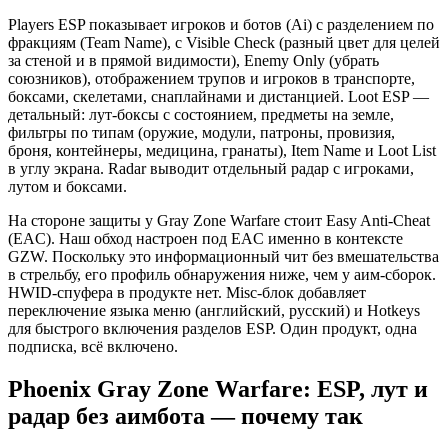
Players ESP показывает игроков и ботов (Ai) с разделением по
фракциям (Team Name), с Visible Check (разный цвет для целей
за стеной и в прямой видимости), Enemy Only (убрать
союзников), отображением трупов и игроков в транспорте,
боксами, скелетами, снаплайнами и дистанцией. Loot ESP —
детальный: лут-боксы с состоянием, предметы на земле,
фильтры по типам (оружие, модули, патроны, провизия,
броня, контейнеры, медицина, гранаты), Item Name и Loot List
в углу экрана. Radar выводит отдельный радар с игроками,
лутом и боксами.
На стороне защиты у Gray Zone Warfare стоит Easy Anti-Cheat
(EAC). Наш обход настроен под EAC именно в контексте
GZW. Поскольку это информационный чит без вмешательства
в стрельбу, его профиль обнаружения ниже, чем у аим-сборок.
HWID-спуфера в продукте нет. Misc-блок добавляет
переключение языка меню (английский, русский) и Hotkeys
для быстрого включения разделов ESP. Один продукт, одна
подписка, всё включено.
Phoenix Gray Zone Warfare: ESP, лут и
радар без аимбота — почему так