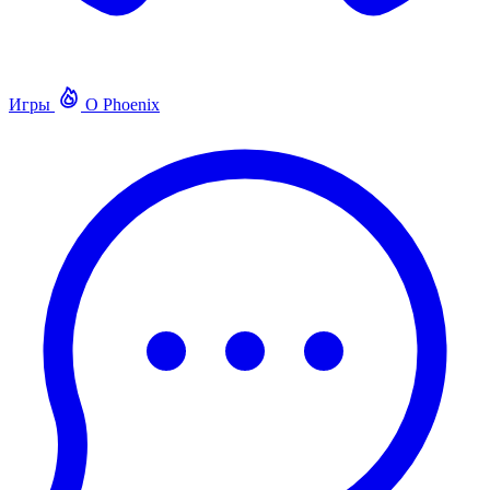
Игры
О Phoenix