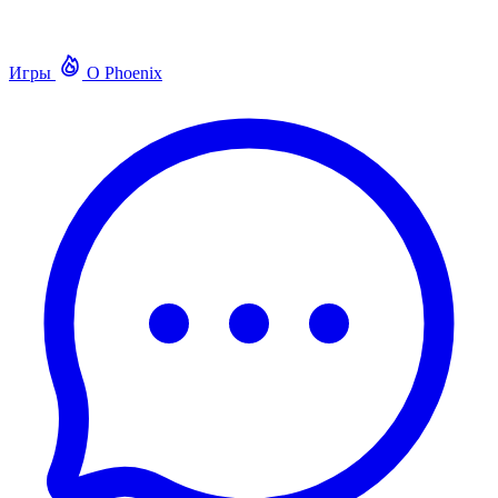
Игры
О Phoenix