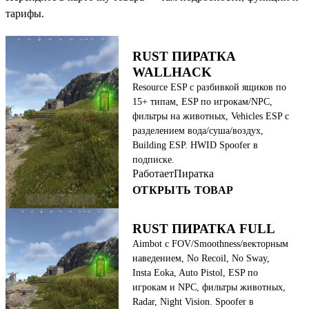
тарифы.
RUST ПИРАТКА
WALLHACK
Resource ESP с разбивкой ящиков по
15+ типам, ESP по игрокам/NPC,
фильтры на животных, Vehicles ESP с
разделением вода/суша/воздух,
Building ESP. HWID Spoofer в
подписке.
Работает
Пиратка
ОТКРЫТЬ ТОВАР
RUST ПИРАТКА FULL
Aimbot с FOV/Smoothness/векторным
наведением, No Recoil, No Sway,
Insta Eoka, Auto Pistol, ESP по
игрокам и NPC, фильтры животных,
Radar, Night Vision. Spoofer в