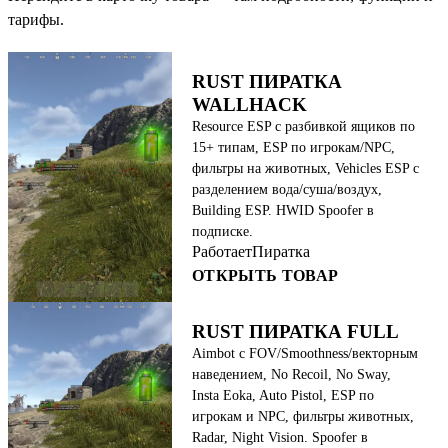
тарифы.
RUST ПИРАТКА
WALLHACK
Resource ESP с разбивкой ящиков по
15+ типам, ESP по игрокам/NPC,
фильтры на животных, Vehicles ESP с
разделением вода/суша/воздух,
Building ESP. HWID Spoofer в
подписке.
Работает
Пиратка
ОТКРЫТЬ ТОВАР
RUST ПИРАТКА FULL
Aimbot с FOV/Smoothness/векторным
наведением, No Recoil, No Sway,
Insta Eoka, Auto Pistol, ESP по
игрокам и NPC, фильтры животных,
Radar, Night Vision. Spoofer в