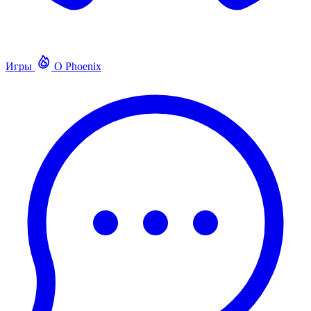
Игры
О Phoenix