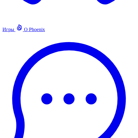
Игры
О Phoenix