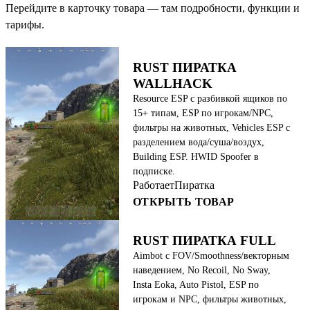
Перейдите в карточку товара — там подробности, функции и
тарифы.
RUST ПИРАТКА
WALLHACK
Resource ESP с разбивкой ящиков по
15+ типам, ESP по игрокам/NPC,
фильтры на животных, Vehicles ESP с
разделением вода/суша/воздух,
Building ESP. HWID Spoofer в
подписке.
Работает
Пиратка
ОТКРЫТЬ ТОВАР
RUST ПИРАТКА FULL
Aimbot с FOV/Smoothness/векторным
наведением, No Recoil, No Sway,
Insta Eoka, Auto Pistol, ESP по
игрокам и NPC, фильтры животных,