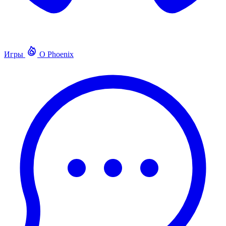
Игры
О Phoenix