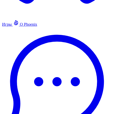
Игры
О Phoenix